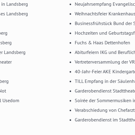
 in Landsberg
Neujahrsempfang Evangelisc
ses Landsberg
Weihnachtsfeier Krankenhau
Businessfrühstück Bund der 
berg
Hochzeiten und Geburtstagsf
dsberg
Fuchs & Haas Dettenhofen
er Landsberg
Abiturfeiern IKG und Berufli
heater
Vertreterversammlung der V
40-Jahr-Feier AKE Kindergar
sberg
TILL Empfang in der Säulenh
Not
Garderobendienst Stadttheat
sel Usedom
Soirée der Sommermusiken in
Verabschiedung von Chefarzt 
Garderobendienst im Stadtth